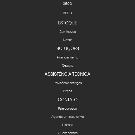
2500
3500
ESTOQUE
Seminovos
Novos
SOLUÇÕES
Financiamento
Seguro
ASSISTÊNCIA TÉCNICA
Revisões e serviços
Peças
CONTATO
Fale conosco
Agende um test-drive
História
Quem somos