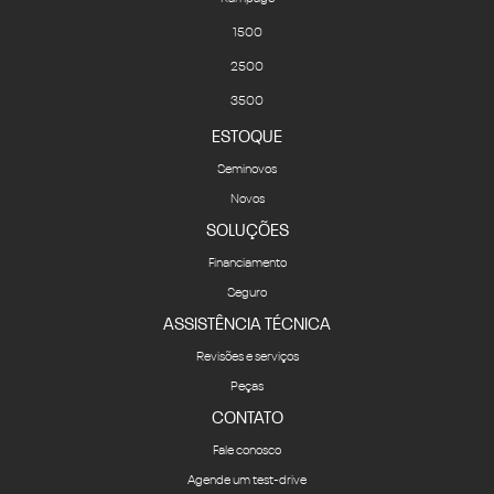
GLOBO RAM
Avenida Presidente Vargas, 686 - Sagrado Coração de Jesus
Lages - Santa Catarina
Como chegar
Contato
(49) 3251-1500
Whatsapp
0800 222 8167
Horários de funcionamento
Showroom
Segunda a sexta, das 8h às 18h.