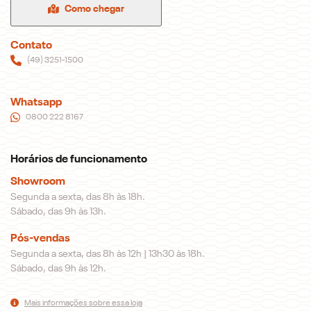
Whatsapp
Telefone
Email
Li e aceito a
Política de Privacidade
e concordo em receber
comunicações da concessionária.
ENTRAR EM CONTATO
SERVIÇOS