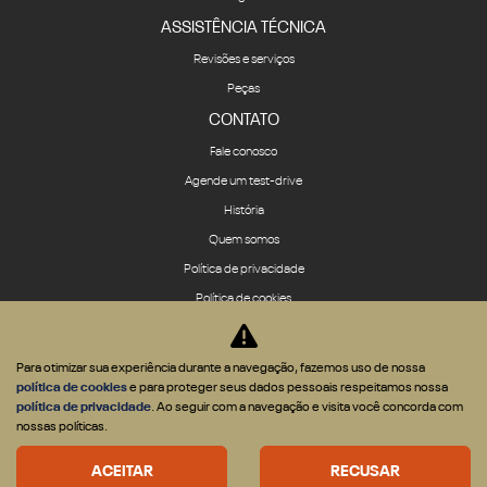
ASSISTÊNCIA TÉCNICA
Revisões e serviços
Peças
CONTATO
Fale conosco
Agende um test-drive
História
Quem somos
Política de privacidade
Política de cookies
Para otimizar sua experiência durante a navegação, fazemos uso de nossa
política de cookies
e para proteger seus dados pessoais respeitamos nossa
política de privacidade
. Ao seguir com a navegação e visita você concorda com
Desenvolvido pela DEALERSPACE ® Direitos Reservados.
nossas políticas.
Desacelere. Seu bem maior é a vida.
ACEITAR
RECUSAR