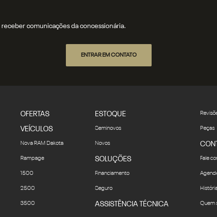
receber comunicações da concessionária.
ENTRAR EM CONTATO
OFERTAS
ESTOQUE
Revisõe
VEÍCULOS
Seminovos
Peças
Nova RAM Dakota
Novos
CON
Rampage
SOLUÇÕES
Fale c
1500
Financiamento
Agende
2500
Seguro
Históri
3500
ASSISTÊNCIA TÉCNICA
Quem 