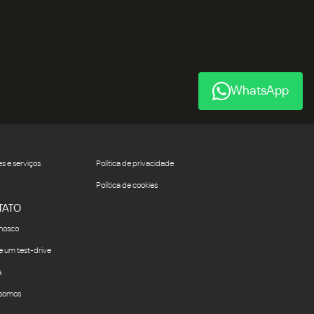
WhatsApp
s e serviços
Política de privacidade
Política de cookies
TATO
onosco
 um test-drive
a
somos