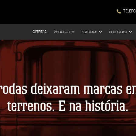
TELEF
OFERTAS
VEÍCULOS
ESTOQUE
SOLUÇÕES
s.control_prev