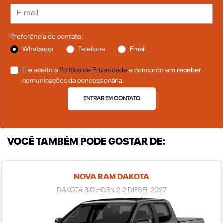
Preferência de contato:
Whatsapp
Telefone
Email
Li e aceito a
Política de Privacidade
e concordo em receber
comunicações da concessionária.
ENTRAR EM CONTATO
VOCÊ TAMBÉM PODE GOSTAR DE:
NOVA RAM DAKOTA
DAKOTA BIG HORN 2.2 DIESEL 2027