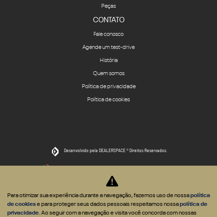
Peças
CONTATO
Fale conosco
Agende um test-drive
História
Quem somos
Política de privacidade
Política de cookies
Desenvolvido pela DEALERSPACE ® Direitos Reservados.
Desacelere. Seu bem maior é a vida.
Para otimizar sua experiência durante a navegação, fazemos uso de nossa
política
de cookies
e para proteger seus dados pessoais respeitamos nossa
política de
privacidade
. Ao seguir com a navegação e visita você concorda com nossas