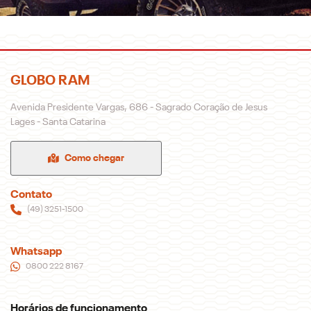
GLOBO RAM
Avenida Presidente Vargas, 686 - Sagrado Coração de Jesus
Lages - Santa Catarina
Como chegar
Contato
(49) 3251-1500
Whatsapp
0800 222 8167
Horários de funcionamento