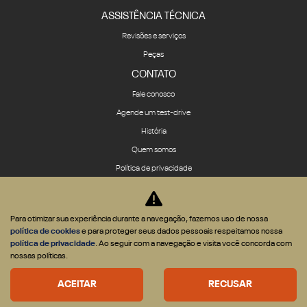
ASSISTÊNCIA TÉCNICA
Revisões e serviços
Peças
CONTATO
Fale conosco
Agende um test-drive
História
Quem somos
Política de privacidade
Política de cookies
Para otimizar sua experiência durante a navegação, fazemos uso de nossa
política de cookies
e para proteger seus dados pessoais respeitamos nossa
política de privacidade
. Ao seguir com a navegação e visita você concorda com
nossas políticas.
Desenvolvido pela DEALERSPACE ® Direitos Reservados.
ACEITAR
RECUSAR
Desacelere. Seu bem maior é a vida.