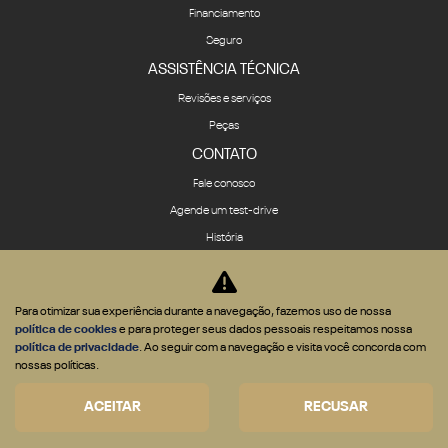
Financiamento
Seguro
ASSISTÊNCIA TÉCNICA
Revisões e serviços
Peças
CONTATO
Fale conosco
Agende um test-drive
História
Quem somos
Política de privacidade
Para otimizar sua experiência durante a navegação, fazemos uso de nossa
Política de cookies
política de cookies
e para proteger seus dados pessoais respeitamos nossa
política de privacidade
. Ao seguir com a navegação e visita você concorda com
nossas políticas.
ACEITAR
RECUSAR
Desenvolvido pela DEALERSPACE ® Direitos Reservados.