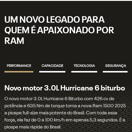
UM NOVO LEGADO PARA
QUEM É APAIXONADO POR
RAM
PERFORMANCE
CAPACIDADE
TECNOLOGIA
SEGURANÇA
Novo motor 3.0L Hurricane 6 biturbo
T
v
O novo motor 3.0L Hurricane 6 Biturbo com 426 cv de
potência e 635 Nm de torque torna a nova Ram 1500 2025
U
a picape full-size mais potente do Brasil. Com toda essa
co
força, ela faz de 0 a 100 km/h em apenas 5,3 segundos. É a
mo
picape mais rápida do Brasil.
qu